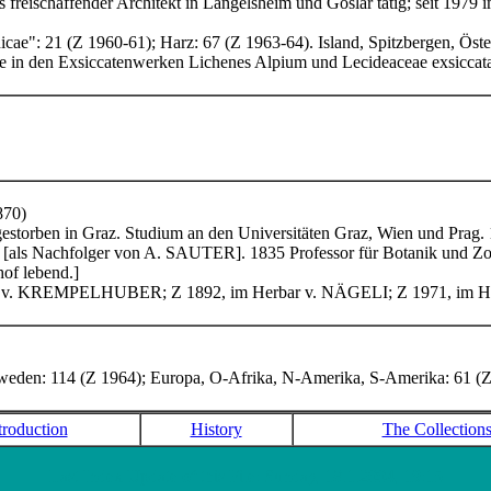
 freischaffender Architekt in Langelsheim und Goslar tätig; seit 1979 
": 21 (Z 1960-61); Harz: 67 (Z 1963-64). Island, Spitzbergen, Öster
 in den Exsiccatenwerken Lichenes Alpium
und Lecideaceae exsiccat
870)
estorben in Graz. Studium an den Universitäten Graz, Wien und Prag. 1
rol [als Nachfolger von A. SAUTER
]. 1835 Professor für Botanik und Zo
of lebend.]
erbar v. KREMPELHUBER
; Z 1892, im Herbar v. NÄGELI
; Z 1971, im
weden: 114 (Z 1964); Europa, O-Afrika, N-Amerika, S-Amerika: 61 (Z 
troduction
History
The Collection
Last Index Update of this File: Sunday, 18.1.2004, 19:15