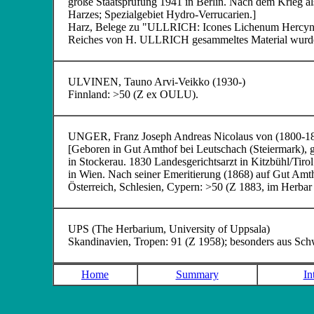
große Staatsprüfung 1941 in Berlin. Nach dem Krieg als
Harzes; Spezialgebiet Hydro-Verrucarien.]
Harz, Belege zu "ULLRICH: Icones Lichenum Hercynicae
Reiches von H. ULLRICH gesammeltes Material wurde
ULVINEN
, Tauno Arvi-Veikko (1930-)
Finnland: >50 (Z ex OULU).
UNGER
, Franz Joseph Andreas Nicolaus von (1800-1
[Geboren in Gut Amthof bei Leutschach (Steiermark), g
in Stockerau. 1830 Landesgerichtsarzt in Kitzbühl/Ti
in Wien. Nach seiner Emeritierung (1868) auf Gut Amth
Österreich, Schlesien, Cypern: >50 (Z 1883, im H
UPS
(The Herbarium, University of Uppsala)
Skandinavien, Tropen: 91 (Z 1958); besonders aus Sch
Home
Summary
In