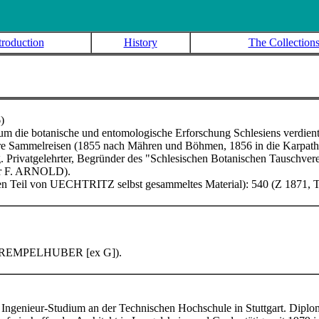
troduction
History
The Collection
)
s um die botanische und entomologische Erforschung Schlesiens verd
re Sammelreisen (1855 nach Mähren und Böhmen, 1856 in die Karpath
 Privatgelehrter, Begründer des "Schlesischen Botanischen Tauschvere
bar F. ARNOLD
).
n Teil von UECHTRITZ selbst gesammeltes Material): 540 (Z 1871, T
 v. KREMPELHUBER
[ex G]).
 Ingenieur-Studium an der Technischen Hochschule in Stuttgart. Diplo