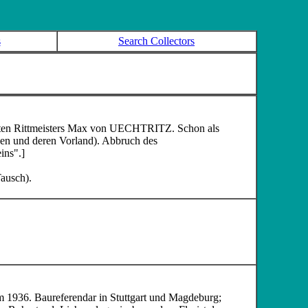
s
Search Collectors
ienten Rittmeisters Max von UECHTRITZ
. Schon als
en und deren Vorland). Abbruch des
ins
".]
ausch).
m 1936. Baureferendar in Stuttgart und Magdeburg;