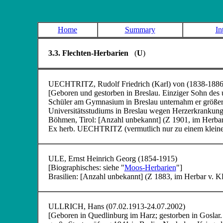
Home
Summary
In
3.3. Flechten-Herbarien
(
U
)
UECHTRITZ
, Rudolf Friedrich (Karl) von (1838-1886
[Geboren und gestorben in Breslau. Einziger Sohn de
Schüler am Gymnasium in Breslau unternahm er größe
Universitätsstudiums in Breslau wegen Herzerkrankung.
Böhmen, Tirol: [Anzahl unbekannt] (Z 1901, im Her
Ex herb. UECHTRITZ (vermutlich nur zu einem kleine
ULE
, Ernst Heinrich Georg (1854-1915)
[Biographisches: siehe "
Moos-Herbarien
"]
Brasilien: [Anzahl unbekannt] (Z 1883, im Herbar
ULLRICH
, Hans (07.02.1913-24.07.2002)
[Geboren in Quedlinburg im Harz; gestorben in Goslar.