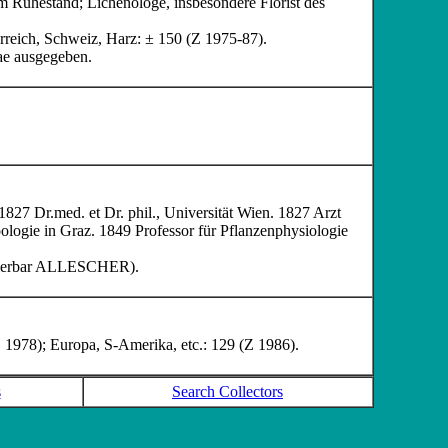
im Ruhestand; Lichenologe, insbesondere Florist des
reich, Schweiz, Harz: ± 150 (Z 1975-87).
ae
ausgegeben.
827 Dr.med. et Dr. phil., Universität Wien. 1827 Arzt
ologie in Graz. 1849 Professor für Pflanzenphysiologie
 Herbar ALLESCHER
).
1978); Europa, S-Amerika, etc.: 129 (Z 1986).
s
Search Collectors