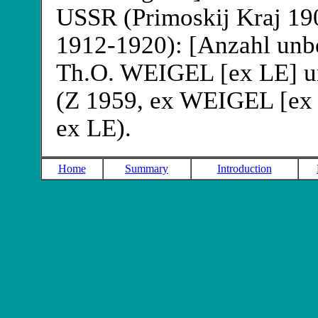
USSR (Primoskij Kraj 1
1912-1920): [Anzahl unb
Th.O. WEIGEL
[ex LE] 
(Z 1959, ex WEIGEL [e
ex LE).
Home
Summary
Introduction
Last Index Update of