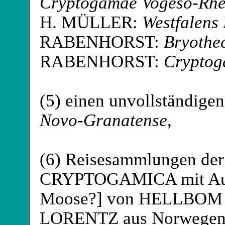
Cryptogamae Vogeso-Rh
H. MÜLLER
:
Westfalens
RABENHORST:
Bryothe
RABENHORST:
Cryptog
(5) einen unvollständige
Novo-Granatense
,
(6) Reisesammlungen d
CRYPTOGAMICA mit Aufs
Moose?] von HELLBOM
LORENTZ
aus Norwege