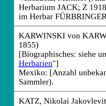
Herbarium JACK
; Z 191
im Herbar FÜRBRINGE
KARWINSKI von KARW
1855)
[Biographisches: siehe un
Herbarien
"]
Mexiko: [Anzahl unbekan
Sammler).
KATZ
, Nikolai Jakovlevi