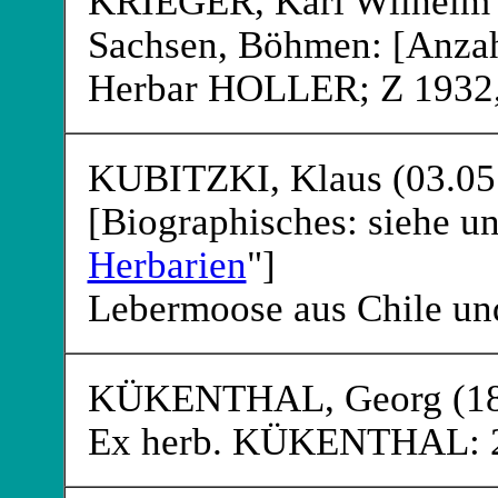
KRIEGER
, Karl Wilhelm
Sachsen, Böhmen: [Anzah
Herbar HOLLER
; Z 193
KUBITZKI
, Klaus (03.05
[Biographisches: siehe un
Herbarien
"]
Lebermoose aus Chile und
KÜKENTHAL
, Georg (1
Ex herb. KÜKENTHAL: 2