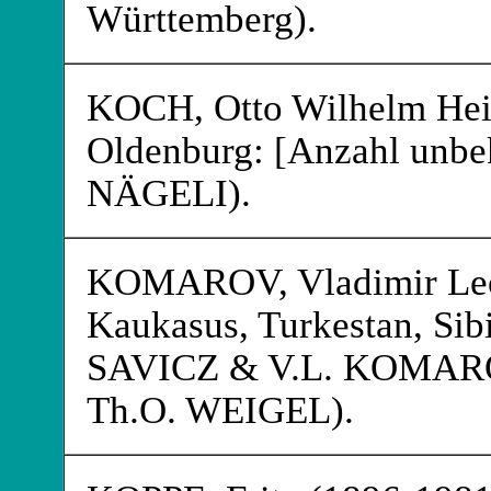
Württemberg).
KOCH
, Otto Wilhelm He
Oldenburg: [Anzahl unbek
NÄGELI
).
KOMAROV
, Vladimir Le
Kaukasus, Turkestan, Sibi
SAVICZ
& V.L. KOMAROV
Th.O. WEIGEL
).