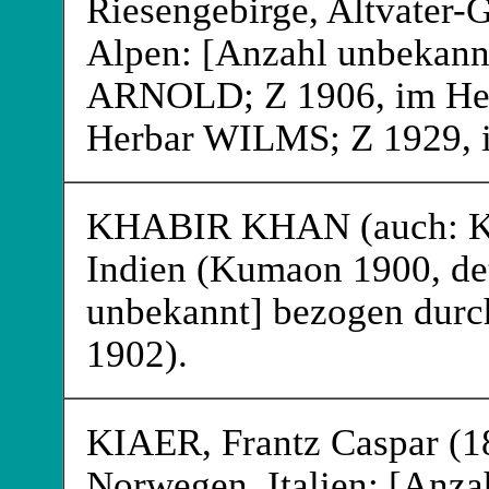
Riesengebirge, Altvater-
Alpen: [Anzahl unbekann
ARNOLD
; Z 1906, im 
Herbar WILMS
; Z 1929,
KHABIR KHAN
(auch:
Indien (Kumaon 1900, 
unbekannt] bezogen dur
1902).
KIAER
, Frantz Caspar (
Norwegen, Italien: [Anza