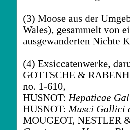
(3) Moose aus der Umge
Wales), gesammelt von ei
ausgewanderten Nichte 
(4) Exsiccatenwerke, daru
GOTTSCHE
& RABENH
no. 1-610,
HUSNOT
:
Hepaticae Gall
HUSNOT
:
Musci Gallici 
MOUGEOT
, NESTLER
&