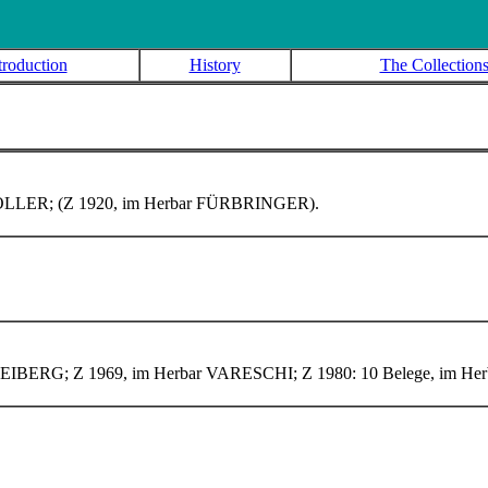
troduction
History
The Collection
 HOLLER
; (Z 1920, im Herbar FÜRBRINGER
).
FREIBERG
; Z 1969, im Herbar VARESCHI
; Z 1980: 10 Belege, im H