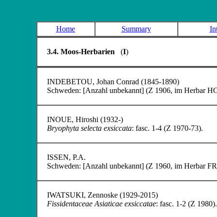
Home
Summary
In
3.4. Moos-Herbarien
(
I
)
INDEBETOU
, Johan Conrad (1845-1890)
Schweden: [Anzahl unbekannt] (Z 1906, im Herbar
INOUE
, Hiroshi (1932-)
Bryophyta selecta exsiccata
: fasc. 1-4 (Z 1970-73).
ISSEN
, P.A.
Schweden: [Anzahl unbekannt] (Z 1960, im Herbar 
IWATSUKI
, Zennoske (1929-2015)
Fissidentaceae Asiaticae exsiccatae
: fasc. 1-2 (Z 1980).