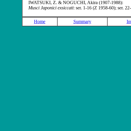
IWATSUKI, Z. & NOGUCHI
, Akira (1907-1988):
Musci Japonici exsiccati
: ser. 1-16 (Z 1958-60); ser. 2
Home
Summary
In